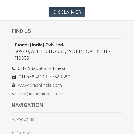
DISCLAIMER
FIND US
Prachi [India] Pvt. Ltd.
309/10, ALLIED HOUSE, INDER LOK, DELHI-
110035
011-47320666 (8 Lines)
011-43852438, 47320680
www.prachiindia.com
info@prachiindia.com
NAVIGATION
About us
Products